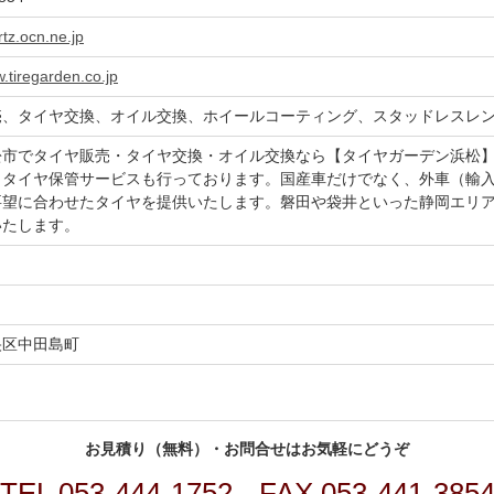
tz.ocn.ne.jp
w.tiregarden.co.jp
売、タイヤ交換、オイル交換、ホイールコーティング、スタッドレスレ
松市でタイヤ販売・タイヤ交換・オイル交換なら【タイヤガーデン浜松
、タイヤ保管サービスも行っております。国産車だけでなく、外車（輸
要望に合わせたタイヤを提供いたします。磐田や袋井といった静岡エリ
いたします。
央区中田島町
お見積り（無料）・お問合せはお気軽にどうぞ
TEL
053-444-1752
FAX 053-441-385