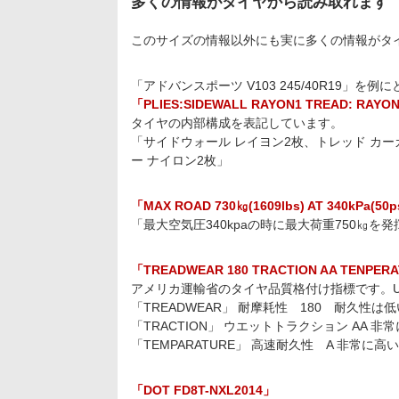
多くの情報がタイヤから読み取れます
このサイズの情報以外にも実に多くの情報がタ
「アドバンスポーツ V103 245/40R19」を
「PLIES:SIDEWALL RAYON1 TREAD: RAYO
タイヤの内部構成を表記しています。
「サイドウォール レイヨン2枚、トレッド カ
ー ナイロン2枚」
「MAX ROAD 730㎏(1609lbs) AT 340kPa(50
「最大空気圧340kpaの時に最大荷重750㎏を
「TREADWEAR 180 TRACTION AA TENPER
アメリカ運輸省のタイヤ品質格付け指標です。UTQG (Unif
「TREADWEAR」 耐摩耗性 180 耐久性は
「TRACTION」 ウエットトラクション AA 非
「TEMPARATURE」 高速耐久性 A 非常に高い
「DOT FD8T-NXL2014」