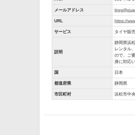
メールアドレス
tireg@quar
URL
https://ww
サービス
タイヤ販
静岡県浜
レンタル
説明
ので、ご
身に対応
国
日本
都道府県
静岡県
市区町村
浜松市中