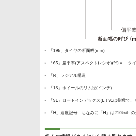
「195」タイヤの断面幅(mm)
「65」扁平率(アスペクトレシオ)(%) = 「
「R」ラジアル構造
「15」ホイールのリム径(インチ)
「91」ロードインデックス(LI) 91は指数で
「H」速度記号 ちなみに「H」は210㎞/h 