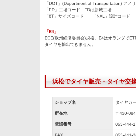
「DOT」(Depertment of Transporta
「FD」工場コード FDは新城工場
「8T」サイズコード 「NXL」設計コード 「
「E4」
ECE(欧州経済委員会)規格。E4はオランダで
タイヤを輸出できません。
浜松でタイヤ販売・タイヤ交
ショップ名
タイヤガ
所在地
〒430-0
電話番号
053-444-1
FAX
053-441-3