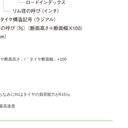
タイヤ断面高さ」/「タイヤ断面幅」×100
、ちなみに91はタイヤの負荷能力が615㎏
の最高速度