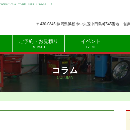
交換OKのタイヤガーデン浜松。出張サービス始めました！
〒430-0845 静岡県浜松市中央区中田島町545番地
営業
ご予約・お見積り
イベント
ESTIMATE
EVENT
コラム
COLUMN