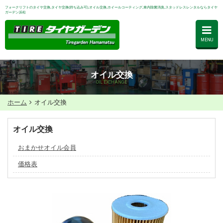
フォークリフトのタイヤ交換,タイヤ交換(持ち込み可),オイル交換,ホイールコーティング,車内除菌消臭,スタッドレスレンタルならタイヤ
ガーデン浜松
MENU
オイル交換
OIL EXCHANGE
ホーム
オイル交換
オイル交換
おまかせオイル会員
価格表