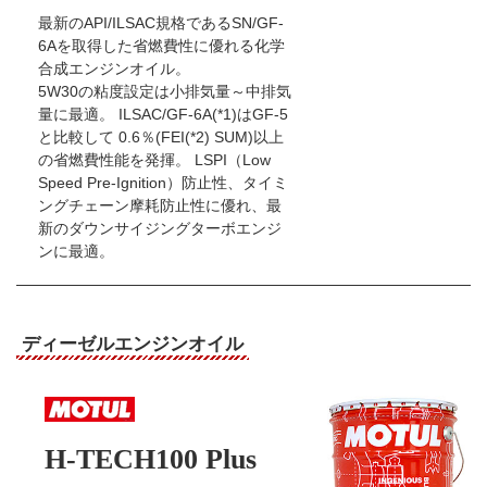
最新のAPI/ILSAC規格であるSN/GF-
6Aを取得した省燃費性に優れる化学
合成エンジンオイル。
5W30の粘度設定は小排気量～中排気
量に最適。 ILSAC/GF-6A(*1)はGF-5
と比較して 0.6％(FEI(*2) SUM)以上
の省燃費性能を発揮。 LSPI（Low
Speed Pre-Ignition）防止性、タイミ
ングチェーン摩耗防止性に優れ、最
新のダウンサイジングターボエンジ
ンに最適。
ディーゼルエンジンオイル
H-TECH100 Plus